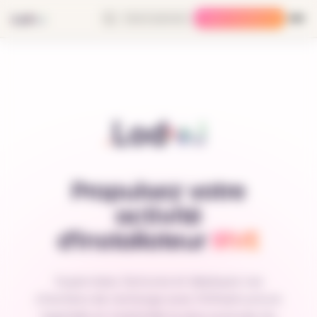
Gérer mes préférences
Devenir partenaire
Trouver ma solution
Propulsez votre
activité
d'installateur
IRVE
Supervisez, facturez et déployez vos
chantiers de recharge avec l'infrastructure
logicielle et matérielle la plus avancée du