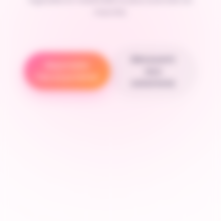
marché.
Découvrir
Rejoindre
nos
l'écosystème
solutions