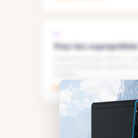
03
Pour les copropriété
Préparation du projet collectif ou ind
compte du parking et organisation d
évolutive.
Recharge en copropriété