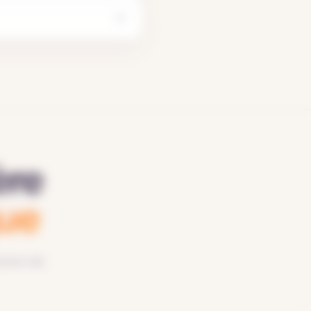
ère
que
lution de