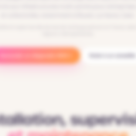
ile aux infrastructures multi-points pour entreprises
et collectivités, notamment à Rouen, Le Havre, Caen.
alle et supervise des bornes de recharge partout en France, dans
régions métropolitaines.
Demander un diagnostic IRVE
Parler à un conseille
tallation, supervi
et maintenance