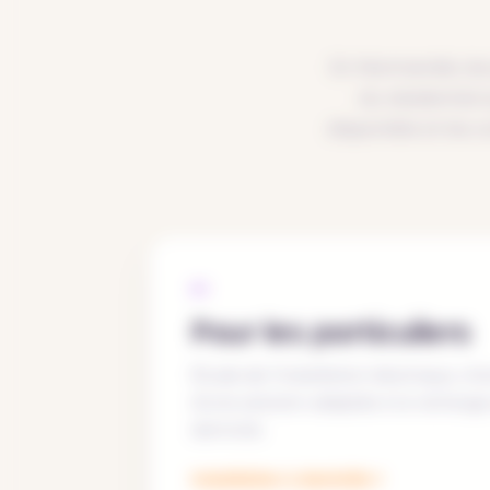
En Normandie, les 
du résidentiel 
disponible et les c
01
Pour les particuliers
Étude de l'installation électrique, ch
d'une solution adaptée à la recharg
domicile.
Installation à domicile