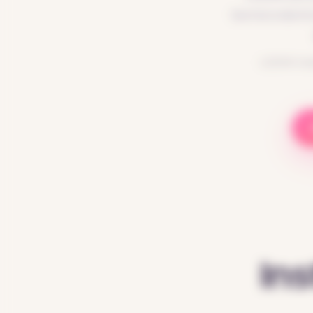
borne à domic
LODMI inst
Ins