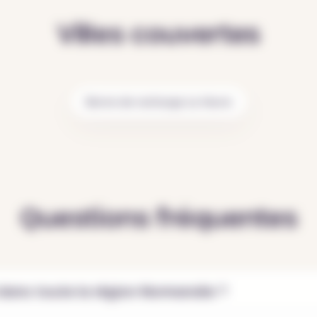
Villes couvertes
Borne de recharge Le Havre
Questions fréquentes
l dans toute la région Normandie ?