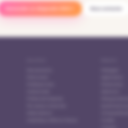
Demander un diagnostic IRVE
Nous contacter
SOLUTIONS
PRODUITS
Nos solutions
Mobigest
Particuliers
Application
Professionnels
Partenaires
Collectivités
Alpitronic
Flottes d'entreprise
Marques de b
Par secteur d'activité
Quelle borne 
Aides Advenir
Comparatifs d
Installateur IRVE en France
Guides
Lexique