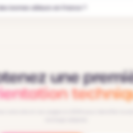
 des bornes ailleurs en France ?
tenez une premi
ientation techni
z votre site et vos usages à LODMI pour identifier la so
recharge adaptée.