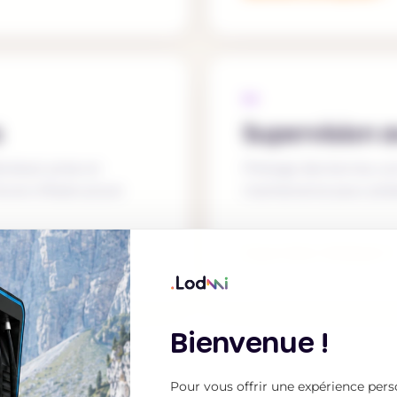
04
s
Supervision 
ividuel, prise en
Pilotage des bornes, sui
'une infrastructure
maintenance pour préser
Supervision Mobigest
Bienvenue !
Pour vous offrir une expérience pers