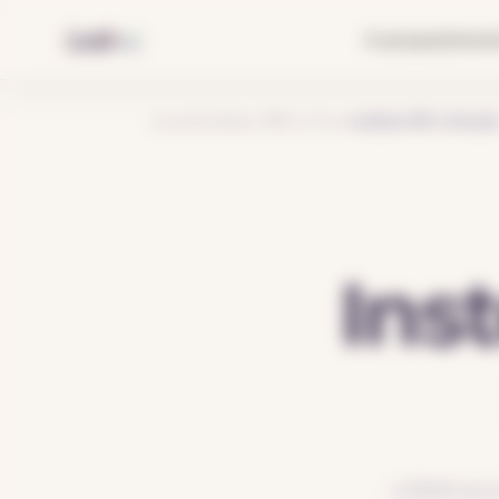
Gérer mes préférences
À propos
Solut
Accueil
›
Installateur IRVE en France
›
Installateur IRVE en Normandi
Ins
LODMI acco