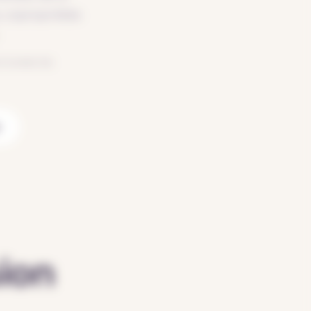
, copropriétés
 toutes les
r
sion