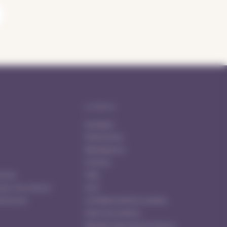
ENTREPRISE
À propos
Partenaires
Réalisations
Contact
ornes
FAQ
pour ma voiture
CGU
e bornes
Confidentialité & cookies
Gérer les cookies
Remboursements & retours