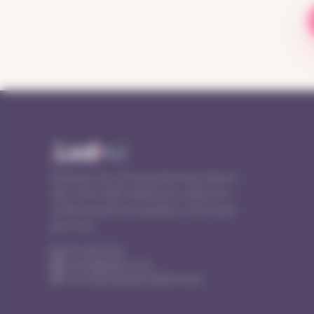
Opérateur de recharge électrique depuis
2021. CPO, EMSP, distributeur Alpitronic,
LODMI simplifie le passage à l'électrique
pour tous.
03 74 83 02 50
contact@lodmi.com
11 rue Willy Brandt, 62000 Arras