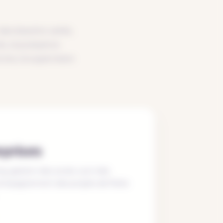
des besoins variés,
du, la puissance
vice, la supervision
eprises
, gestion des accès, suivi des
mpagnement des projets de flotte