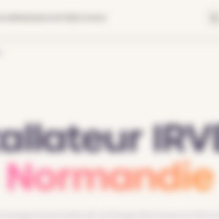
ions
Réalisations
FAQ
Contact
e
tallateur IRV
Normandie
mpagne les projets de recharge électrique en Norma