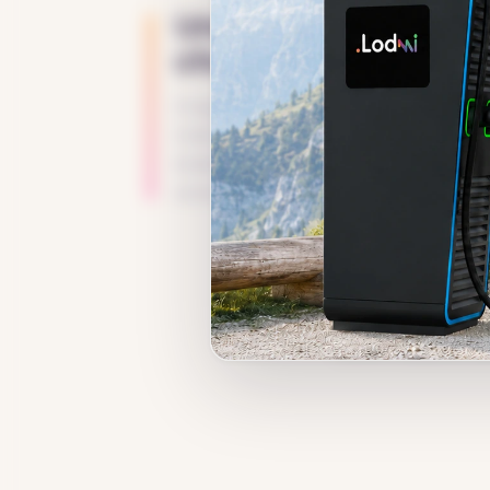
Une solution IRVE a
chaque site
Chaque projet en Normandie dépend du 
individuelle, parking d’entreprise, flott
établissement recevant du public. LO
solution selon l’usage réel et la puissa
LODMI installe et e