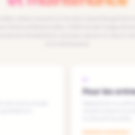
pôles urbains, les ports et les sites industriels génèrent 
aux flottes professionnelles. LODMI étudie l’usage atten
ontraintes d’exploitation, puis peut assurer la mise en ser
et la maintenance.
02
Pour les entr
oix de la borne et pose
Déploiement sur parking
e quotidienne à
consommations et acco
ou d'accueil du public.
Solutions entreprise