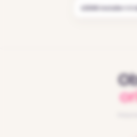
LODMI installe-t-il
Ob
or
Présente