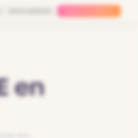
Devenir partenaire
Trouver ma solution
E en
ndie, de la